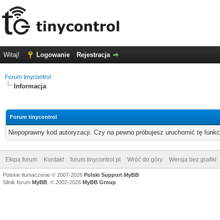
Witaj!
Logowanie
Rejestracja
Forum tinycontrol
Informacja
Forum tinycontrol
Niepoprawny kod autoryzacji. Czy na pewno próbujesz uruchomić tę funk
Ekipa forum
Kontakt
forum.tinycontrol.pl
Wróć do góry
Wersja bez grafiki
Polskie tłumaczenie © 2007-2026
Polski Support MyBB
Silnik forum
MyBB
, © 2002-2026
MyBB Group
.