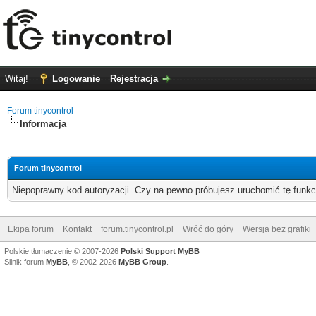
Witaj!
Logowanie
Rejestracja
Forum tinycontrol
Informacja
Forum tinycontrol
Niepoprawny kod autoryzacji. Czy na pewno próbujesz uruchomić tę funk
Ekipa forum
Kontakt
forum.tinycontrol.pl
Wróć do góry
Wersja bez grafiki
Polskie tłumaczenie © 2007-2026
Polski Support MyBB
Silnik forum
MyBB
, © 2002-2026
MyBB Group
.