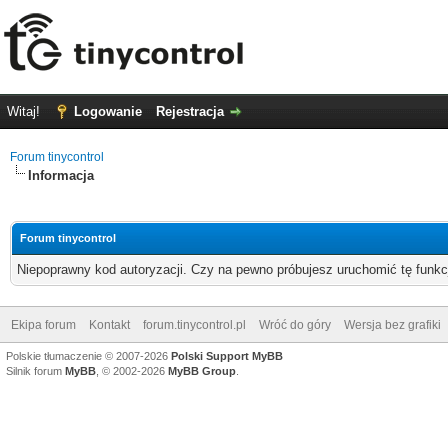
Witaj!
Logowanie
Rejestracja
Forum tinycontrol
Informacja
Forum tinycontrol
Niepoprawny kod autoryzacji. Czy na pewno próbujesz uruchomić tę funk
Ekipa forum
Kontakt
forum.tinycontrol.pl
Wróć do góry
Wersja bez grafiki
Polskie tłumaczenie © 2007-2026
Polski Support MyBB
Silnik forum
MyBB
, © 2002-2026
MyBB Group
.