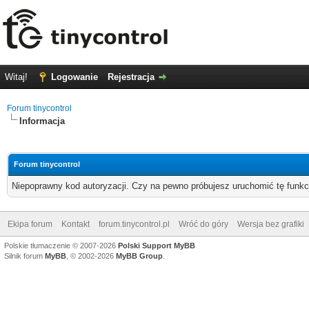
Witaj!
Logowanie
Rejestracja
Forum tinycontrol
Informacja
Forum tinycontrol
Niepoprawny kod autoryzacji. Czy na pewno próbujesz uruchomić tę funk
Ekipa forum
Kontakt
forum.tinycontrol.pl
Wróć do góry
Wersja bez grafiki
Polskie tłumaczenie © 2007-2026
Polski Support MyBB
Silnik forum
MyBB
, © 2002-2026
MyBB Group
.