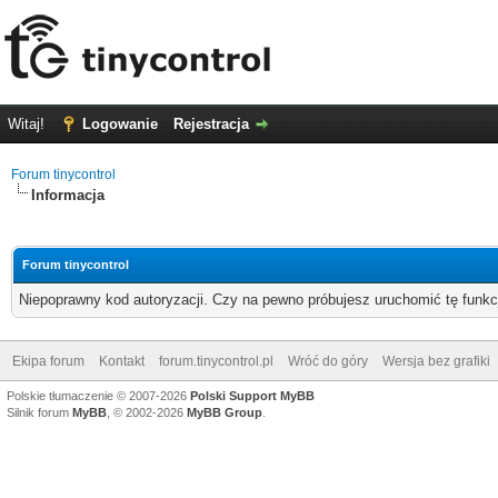
Witaj!
Logowanie
Rejestracja
Forum tinycontrol
Informacja
Forum tinycontrol
Niepoprawny kod autoryzacji. Czy na pewno próbujesz uruchomić tę funk
Ekipa forum
Kontakt
forum.tinycontrol.pl
Wróć do góry
Wersja bez grafiki
Polskie tłumaczenie © 2007-2026
Polski Support MyBB
Silnik forum
MyBB
, © 2002-2026
MyBB Group
.