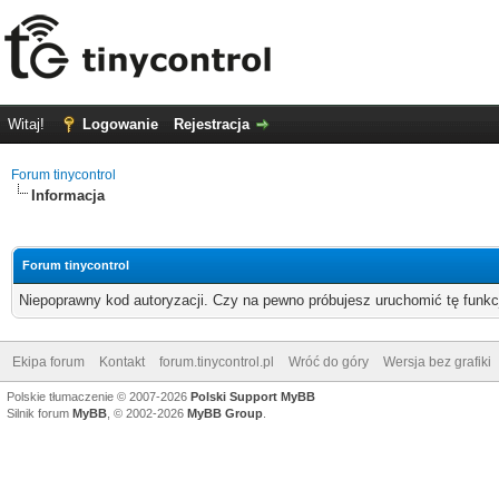
Witaj!
Logowanie
Rejestracja
Forum tinycontrol
Informacja
Forum tinycontrol
Niepoprawny kod autoryzacji. Czy na pewno próbujesz uruchomić tę funk
Ekipa forum
Kontakt
forum.tinycontrol.pl
Wróć do góry
Wersja bez grafiki
Polskie tłumaczenie © 2007-2026
Polski Support MyBB
Silnik forum
MyBB
, © 2002-2026
MyBB Group
.