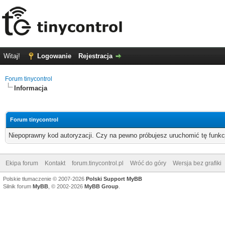
Witaj!
Logowanie
Rejestracja
Forum tinycontrol
Informacja
Forum tinycontrol
Niepoprawny kod autoryzacji. Czy na pewno próbujesz uruchomić tę funk
Ekipa forum
Kontakt
forum.tinycontrol.pl
Wróć do góry
Wersja bez grafiki
Polskie tłumaczenie © 2007-2026
Polski Support MyBB
Silnik forum
MyBB
, © 2002-2026
MyBB Group
.