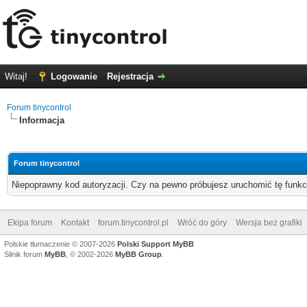
Witaj!
Logowanie
Rejestracja
Forum tinycontrol
Informacja
Forum tinycontrol
Niepoprawny kod autoryzacji. Czy na pewno próbujesz uruchomić tę funk
Ekipa forum
Kontakt
forum.tinycontrol.pl
Wróć do góry
Wersja bez grafiki
Polskie tłumaczenie © 2007-2026
Polski Support MyBB
Silnik forum
MyBB
, © 2002-2026
MyBB Group
.