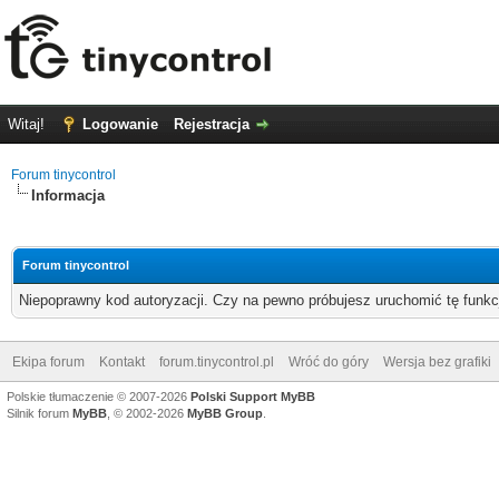
Witaj!
Logowanie
Rejestracja
Forum tinycontrol
Informacja
Forum tinycontrol
Niepoprawny kod autoryzacji. Czy na pewno próbujesz uruchomić tę funk
Ekipa forum
Kontakt
forum.tinycontrol.pl
Wróć do góry
Wersja bez grafiki
Polskie tłumaczenie © 2007-2026
Polski Support MyBB
Silnik forum
MyBB
, © 2002-2026
MyBB Group
.