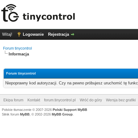
Witaj!
Logowanie
Rejestracja
Forum tinycontrol
Informacja
Forum tinycontrol
Niepoprawny kod autoryzacji. Czy na pewno próbujesz uruchomić tę funk
Ekipa forum
Kontakt
forum.tinycontrol.pl
Wróć do góry
Wersja bez grafiki
Polskie tłumaczenie © 2007-2026
Polski Support MyBB
Silnik forum
MyBB
, © 2002-2026
MyBB Group
.