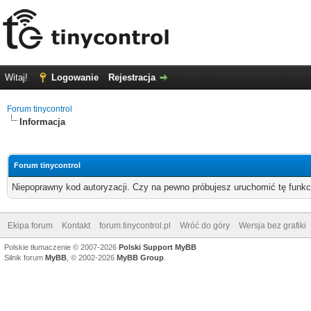
Witaj!
Logowanie
Rejestracja
Forum tinycontrol
Informacja
Forum tinycontrol
Niepoprawny kod autoryzacji. Czy na pewno próbujesz uruchomić tę funk
Ekipa forum
Kontakt
forum.tinycontrol.pl
Wróć do góry
Wersja bez grafiki
Polskie tłumaczenie © 2007-2026
Polski Support MyBB
Silnik forum
MyBB
, © 2002-2026
MyBB Group
.