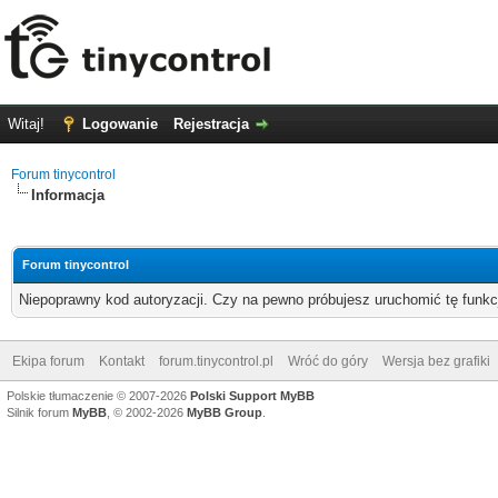
Witaj!
Logowanie
Rejestracja
Forum tinycontrol
Informacja
Forum tinycontrol
Niepoprawny kod autoryzacji. Czy na pewno próbujesz uruchomić tę funk
Ekipa forum
Kontakt
forum.tinycontrol.pl
Wróć do góry
Wersja bez grafiki
Polskie tłumaczenie © 2007-2026
Polski Support MyBB
Silnik forum
MyBB
, © 2002-2026
MyBB Group
.