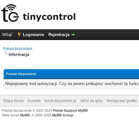
Witaj!
Logowanie
Rejestracja
Forum tinycontrol
Informacja
Forum tinycontrol
Niepoprawny kod autoryzacji. Czy na pewno próbujesz uruchomić tę funk
Ekipa forum
Kontakt
forum.tinycontrol.pl
Wróć do góry
Wersja bez grafiki
Polskie tłumaczenie © 2007-2026
Polski Support MyBB
Silnik forum
MyBB
, © 2002-2026
MyBB Group
.