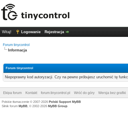
Witaj!
Logowanie
Rejestracja
Forum tinycontrol
Informacja
Forum tinycontrol
Niepoprawny kod autoryzacji. Czy na pewno próbujesz uruchomić tę funk
Ekipa forum
Kontakt
forum.tinycontrol.pl
Wróć do góry
Wersja bez grafiki
Polskie tłumaczenie © 2007-2026
Polski Support MyBB
Silnik forum
MyBB
, © 2002-2026
MyBB Group
.