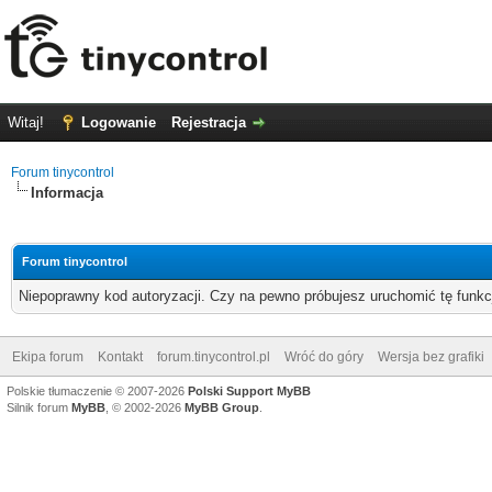
Witaj!
Logowanie
Rejestracja
Forum tinycontrol
Informacja
Forum tinycontrol
Niepoprawny kod autoryzacji. Czy na pewno próbujesz uruchomić tę funk
Ekipa forum
Kontakt
forum.tinycontrol.pl
Wróć do góry
Wersja bez grafiki
Polskie tłumaczenie © 2007-2026
Polski Support MyBB
Silnik forum
MyBB
, © 2002-2026
MyBB Group
.