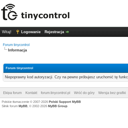
Witaj!
Logowanie
Rejestracja
Forum tinycontrol
Informacja
Forum tinycontrol
Niepoprawny kod autoryzacji. Czy na pewno próbujesz uruchomić tę funk
Ekipa forum
Kontakt
forum.tinycontrol.pl
Wróć do góry
Wersja bez grafiki
Polskie tłumaczenie © 2007-2026
Polski Support MyBB
Silnik forum
MyBB
, © 2002-2026
MyBB Group
.