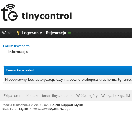
Witaj!
Logowanie
Rejestracja
Forum tinycontrol
Informacja
Forum tinycontrol
Niepoprawny kod autoryzacji. Czy na pewno próbujesz uruchomić tę funk
Ekipa forum
Kontakt
forum.tinycontrol.pl
Wróć do góry
Wersja bez grafiki
Polskie tłumaczenie © 2007-2026
Polski Support MyBB
Silnik forum
MyBB
, © 2002-2026
MyBB Group
.