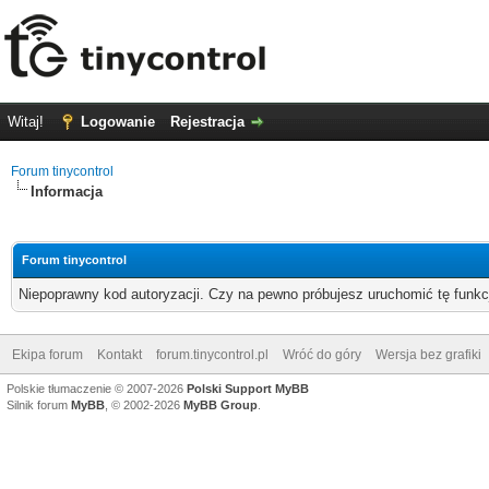
Witaj!
Logowanie
Rejestracja
Forum tinycontrol
Informacja
Forum tinycontrol
Niepoprawny kod autoryzacji. Czy na pewno próbujesz uruchomić tę funk
Ekipa forum
Kontakt
forum.tinycontrol.pl
Wróć do góry
Wersja bez grafiki
Polskie tłumaczenie © 2007-2026
Polski Support MyBB
Silnik forum
MyBB
, © 2002-2026
MyBB Group
.