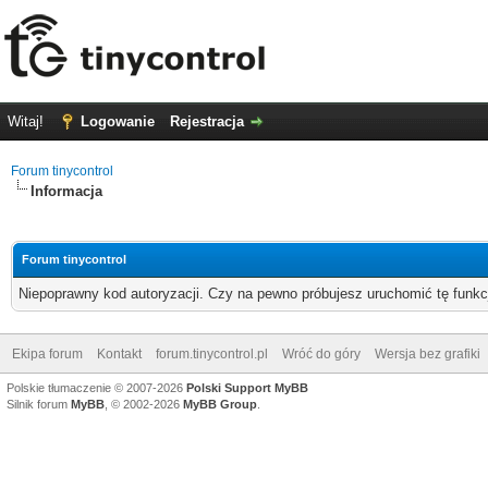
Witaj!
Logowanie
Rejestracja
Forum tinycontrol
Informacja
Forum tinycontrol
Niepoprawny kod autoryzacji. Czy na pewno próbujesz uruchomić tę funk
Ekipa forum
Kontakt
forum.tinycontrol.pl
Wróć do góry
Wersja bez grafiki
Polskie tłumaczenie © 2007-2026
Polski Support MyBB
Silnik forum
MyBB
, © 2002-2026
MyBB Group
.