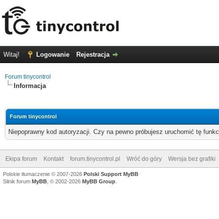
Witaj!
Logowanie
Rejestracja
Forum tinycontrol
Informacja
Forum tinycontrol
Niepoprawny kod autoryzacji. Czy na pewno próbujesz uruchomić tę funk
Ekipa forum
Kontakt
forum.tinycontrol.pl
Wróć do góry
Wersja bez grafiki
Polskie tłumaczenie © 2007-2026
Polski Support MyBB
Silnik forum
MyBB
, © 2002-2026
MyBB Group
.