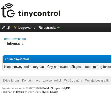
Witaj!
Logowanie
Rejestracja
Forum tinycontrol
Informacja
Forum tinycontrol
Niepoprawny kod autoryzacji. Czy na pewno próbujesz uruchomić tę funk
Ekipa forum
Kontakt
forum.tinycontrol.pl
Wróć do góry
Wersja bez grafiki
Polskie tłumaczenie © 2007-2026
Polski Support MyBB
Silnik forum
MyBB
, © 2002-2026
MyBB Group
.