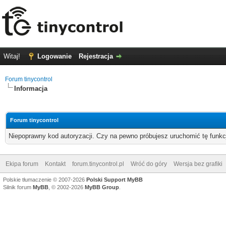
Witaj!
Logowanie
Rejestracja
Forum tinycontrol
Informacja
Forum tinycontrol
Niepoprawny kod autoryzacji. Czy na pewno próbujesz uruchomić tę funk
Ekipa forum
Kontakt
forum.tinycontrol.pl
Wróć do góry
Wersja bez grafiki
Polskie tłumaczenie © 2007-2026
Polski Support MyBB
Silnik forum
MyBB
, © 2002-2026
MyBB Group
.