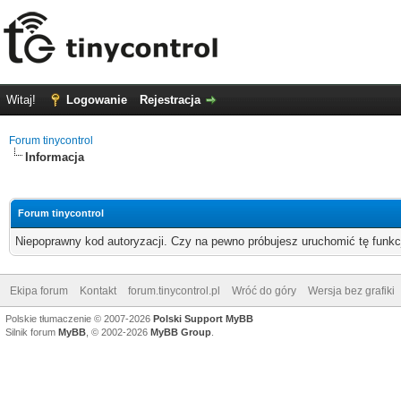
Witaj!
Logowanie
Rejestracja
Forum tinycontrol
Informacja
Forum tinycontrol
Niepoprawny kod autoryzacji. Czy na pewno próbujesz uruchomić tę funk
Ekipa forum
Kontakt
forum.tinycontrol.pl
Wróć do góry
Wersja bez grafiki
Polskie tłumaczenie © 2007-2026
Polski Support MyBB
Silnik forum
MyBB
, © 2002-2026
MyBB Group
.