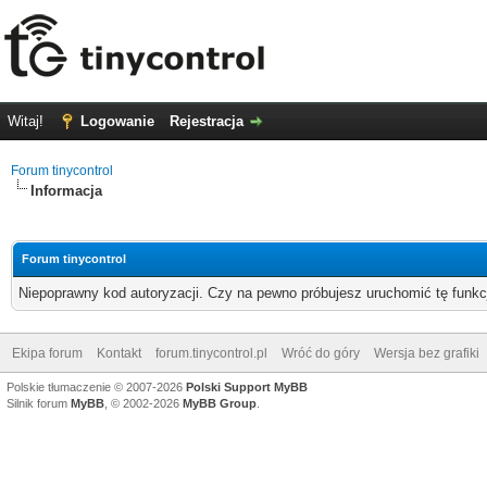
Witaj!
Logowanie
Rejestracja
Forum tinycontrol
Informacja
Forum tinycontrol
Niepoprawny kod autoryzacji. Czy na pewno próbujesz uruchomić tę funk
Ekipa forum
Kontakt
forum.tinycontrol.pl
Wróć do góry
Wersja bez grafiki
Polskie tłumaczenie © 2007-2026
Polski Support MyBB
Silnik forum
MyBB
, © 2002-2026
MyBB Group
.