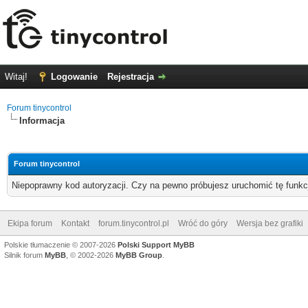
Witaj!
Logowanie
Rejestracja
Forum tinycontrol
Informacja
Forum tinycontrol
Niepoprawny kod autoryzacji. Czy na pewno próbujesz uruchomić tę funk
Ekipa forum
Kontakt
forum.tinycontrol.pl
Wróć do góry
Wersja bez grafiki
Polskie tłumaczenie © 2007-2026
Polski Support MyBB
Silnik forum
MyBB
, © 2002-2026
MyBB Group
.