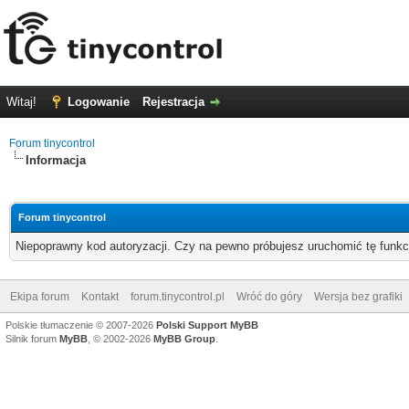
Witaj!
Logowanie
Rejestracja
Forum tinycontrol
Informacja
Forum tinycontrol
Niepoprawny kod autoryzacji. Czy na pewno próbujesz uruchomić tę funk
Ekipa forum
Kontakt
forum.tinycontrol.pl
Wróć do góry
Wersja bez grafiki
Polskie tłumaczenie © 2007-2026
Polski Support MyBB
Silnik forum
MyBB
, © 2002-2026
MyBB Group
.