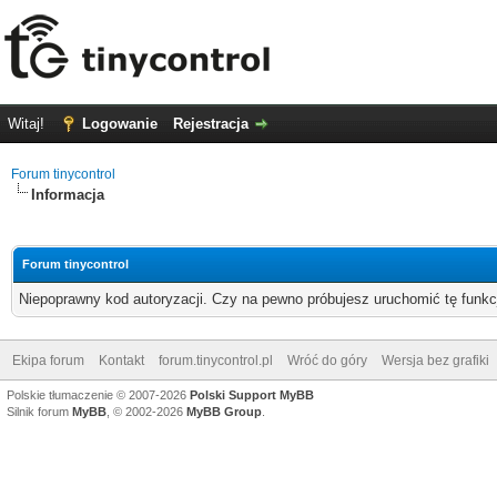
Witaj!
Logowanie
Rejestracja
Forum tinycontrol
Informacja
Forum tinycontrol
Niepoprawny kod autoryzacji. Czy na pewno próbujesz uruchomić tę funk
Ekipa forum
Kontakt
forum.tinycontrol.pl
Wróć do góry
Wersja bez grafiki
Polskie tłumaczenie © 2007-2026
Polski Support MyBB
Silnik forum
MyBB
, © 2002-2026
MyBB Group
.