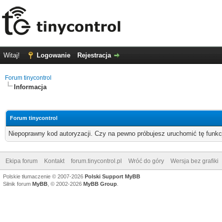
Witaj!
Logowanie
Rejestracja
Forum tinycontrol
Informacja
Forum tinycontrol
Niepoprawny kod autoryzacji. Czy na pewno próbujesz uruchomić tę funk
Ekipa forum
Kontakt
forum.tinycontrol.pl
Wróć do góry
Wersja bez grafiki
Polskie tłumaczenie © 2007-2026
Polski Support MyBB
Silnik forum
MyBB
, © 2002-2026
MyBB Group
.