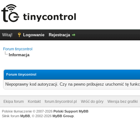
Witaj!
Logowanie
Rejestracja
Forum tinycontrol
Informacja
Forum tinycontrol
Niepoprawny kod autoryzacji. Czy na pewno próbujesz uruchomić tę funk
Ekipa forum
Kontakt
forum.tinycontrol.pl
Wróć do góry
Wersja bez grafiki
Polskie tłumaczenie © 2007-2026
Polski Support MyBB
Silnik forum
MyBB
, © 2002-2026
MyBB Group
.