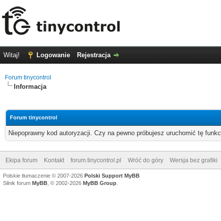
Witaj!
Logowanie
Rejestracja
Forum tinycontrol
Informacja
Forum tinycontrol
Niepoprawny kod autoryzacji. Czy na pewno próbujesz uruchomić tę funk
Ekipa forum
Kontakt
forum.tinycontrol.pl
Wróć do góry
Wersja bez grafiki
Polskie tłumaczenie © 2007-2026
Polski Support MyBB
Silnik forum
MyBB
, © 2002-2026
MyBB Group
.