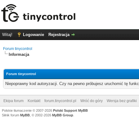
Witaj!
Logowanie
Rejestracja
Forum tinycontrol
Informacja
Forum tinycontrol
Niepoprawny kod autoryzacji. Czy na pewno próbujesz uruchomić tę funk
Ekipa forum
Kontakt
forum.tinycontrol.pl
Wróć do góry
Wersja bez grafiki
Polskie tłumaczenie © 2007-2026
Polski Support MyBB
Silnik forum
MyBB
, © 2002-2026
MyBB Group
.