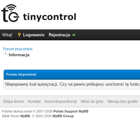
Witaj!
Logowanie
Rejestracja
Forum tinycontrol
Informacja
Forum tinycontrol
Niepoprawny kod autoryzacji. Czy na pewno próbujesz uruchomić tę funk
Ekipa forum
Kontakt
forum.tinycontrol.pl
Wróć do góry
Wersja bez grafiki
Polskie tłumaczenie © 2007-2026
Polski Support MyBB
Silnik forum
MyBB
, © 2002-2026
MyBB Group
.