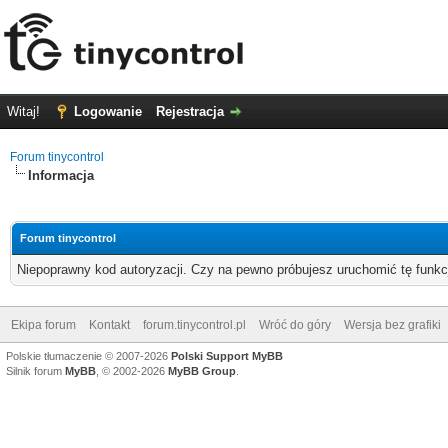
Witaj!
Logowanie
Rejestracja
Forum tinycontrol
Informacja
Forum tinycontrol
Niepoprawny kod autoryzacji. Czy na pewno próbujesz uruchomić tę funk
Ekipa forum
Kontakt
forum.tinycontrol.pl
Wróć do góry
Wersja bez grafiki
Polskie tłumaczenie © 2007-2026
Polski Support MyBB
Silnik forum
MyBB
, © 2002-2026
MyBB Group
.