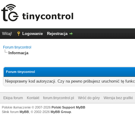
Witaj!
Logowanie
Rejestracja
Forum tinycontrol
Informacja
Forum tinycontrol
Niepoprawny kod autoryzacji. Czy na pewno próbujesz uruchomić tę funk
Ekipa forum
Kontakt
forum.tinycontrol.pl
Wróć do góry
Wersja bez grafiki
Polskie tłumaczenie © 2007-2026
Polski Support MyBB
Silnik forum
MyBB
, © 2002-2026
MyBB Group
.