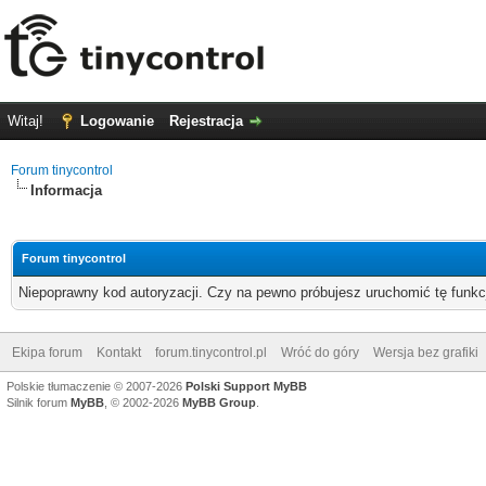
Witaj!
Logowanie
Rejestracja
Forum tinycontrol
Informacja
Forum tinycontrol
Niepoprawny kod autoryzacji. Czy na pewno próbujesz uruchomić tę funk
Ekipa forum
Kontakt
forum.tinycontrol.pl
Wróć do góry
Wersja bez grafiki
Polskie tłumaczenie © 2007-2026
Polski Support MyBB
Silnik forum
MyBB
, © 2002-2026
MyBB Group
.