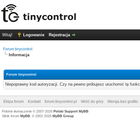
Witaj!
Logowanie
Rejestracja
Forum tinycontrol
Informacja
Forum tinycontrol
Niepoprawny kod autoryzacji. Czy na pewno próbujesz uruchomić tę funk
Ekipa forum
Kontakt
forum.tinycontrol.pl
Wróć do góry
Wersja bez grafiki
Polskie tłumaczenie © 2007-2026
Polski Support MyBB
Silnik forum
MyBB
, © 2002-2026
MyBB Group
.