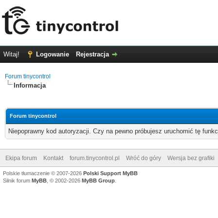
Witaj!
Logowanie
Rejestracja
Forum tinycontrol
Informacja
Forum tinycontrol
Niepoprawny kod autoryzacji. Czy na pewno próbujesz uruchomić tę funk
Ekipa forum
Kontakt
forum.tinycontrol.pl
Wróć do góry
Wersja bez grafiki
Polskie tłumaczenie © 2007-2026
Polski Support MyBB
Silnik forum
MyBB
, © 2002-2026
MyBB Group
.