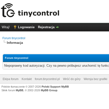
Witaj!
Logowanie
Rejestracja
Forum tinycontrol
Informacja
Forum tinycontrol
Niepoprawny kod autoryzacji. Czy na pewno próbujesz uruchomić tę funk
Ekipa forum
Kontakt
forum.tinycontrol.pl
Wróć do góry
Wersja bez grafiki
Polskie tłumaczenie © 2007-2026
Polski Support MyBB
Silnik forum
MyBB
, © 2002-2026
MyBB Group
.