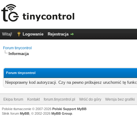
Witaj!
Logowanie
Rejestracja
Forum tinycontrol
Informacja
Forum tinycontrol
Niepoprawny kod autoryzacji. Czy na pewno próbujesz uruchomić tę funk
Ekipa forum
Kontakt
forum.tinycontrol.pl
Wróć do góry
Wersja bez grafiki
Polskie tłumaczenie © 2007-2026
Polski Support MyBB
Silnik forum
MyBB
, © 2002-2026
MyBB Group
.