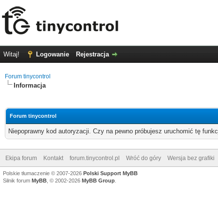
Witaj!
Logowanie
Rejestracja
Forum tinycontrol
Informacja
Forum tinycontrol
Niepoprawny kod autoryzacji. Czy na pewno próbujesz uruchomić tę funk
Ekipa forum
Kontakt
forum.tinycontrol.pl
Wróć do góry
Wersja bez grafiki
Polskie tłumaczenie © 2007-2026
Polski Support MyBB
Silnik forum
MyBB
, © 2002-2026
MyBB Group
.