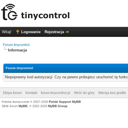
Witaj!
Logowanie
Rejestracja
Forum tinycontrol
Informacja
Forum tinycontrol
Niepoprawny kod autoryzacji. Czy na pewno próbujesz uruchomić tę funk
Ekipa forum
Kontakt
forum.tinycontrol.pl
Wróć do góry
Wersja bez grafiki
Polskie tłumaczenie © 2007-2026
Polski Support MyBB
Silnik forum
MyBB
, © 2002-2026
MyBB Group
.