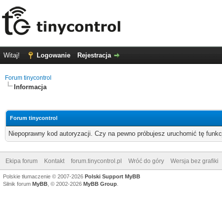
Witaj!
Logowanie
Rejestracja
Forum tinycontrol
Informacja
Forum tinycontrol
Niepoprawny kod autoryzacji. Czy na pewno próbujesz uruchomić tę funk
Ekipa forum
Kontakt
forum.tinycontrol.pl
Wróć do góry
Wersja bez grafiki
Polskie tłumaczenie © 2007-2026
Polski Support MyBB
Silnik forum
MyBB
, © 2002-2026
MyBB Group
.