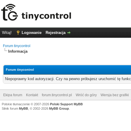
Witaj!
Logowanie
Rejestracja
Forum tinycontrol
Informacja
Forum tinycontrol
Niepoprawny kod autoryzacji. Czy na pewno próbujesz uruchomić tę funk
Ekipa forum
Kontakt
forum.tinycontrol.pl
Wróć do góry
Wersja bez grafiki
Polskie tłumaczenie © 2007-2026
Polski Support MyBB
Silnik forum
MyBB
, © 2002-2026
MyBB Group
.