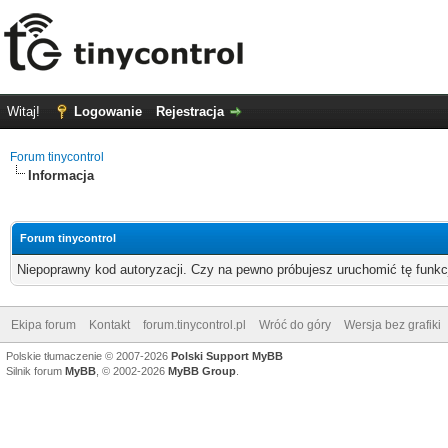
Witaj!
Logowanie
Rejestracja
Forum tinycontrol
Informacja
Forum tinycontrol
Niepoprawny kod autoryzacji. Czy na pewno próbujesz uruchomić tę funk
Ekipa forum
Kontakt
forum.tinycontrol.pl
Wróć do góry
Wersja bez grafiki
Polskie tłumaczenie © 2007-2026
Polski Support MyBB
Silnik forum
MyBB
, © 2002-2026
MyBB Group
.