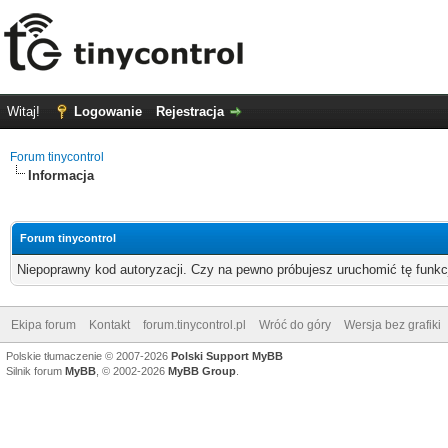
Witaj!
Logowanie
Rejestracja
Forum tinycontrol
Informacja
Forum tinycontrol
Niepoprawny kod autoryzacji. Czy na pewno próbujesz uruchomić tę funk
Ekipa forum
Kontakt
forum.tinycontrol.pl
Wróć do góry
Wersja bez grafiki
Polskie tłumaczenie © 2007-2026
Polski Support MyBB
Silnik forum
MyBB
, © 2002-2026
MyBB Group
.