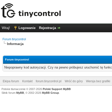
Witaj!
Logowanie
Rejestracja
Forum tinycontrol
Informacja
Forum tinycontrol
Niepoprawny kod autoryzacji. Czy na pewno próbujesz uruchomić tę funk
Ekipa forum
Kontakt
forum.tinycontrol.pl
Wróć do góry
Wersja bez grafiki
Polskie tłumaczenie © 2007-2026
Polski Support MyBB
Silnik forum
MyBB
, © 2002-2026
MyBB Group
.