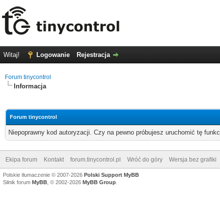
Witaj!
Logowanie
Rejestracja
Forum tinycontrol
Informacja
Forum tinycontrol
Niepoprawny kod autoryzacji. Czy na pewno próbujesz uruchomić tę funk
Ekipa forum
Kontakt
forum.tinycontrol.pl
Wróć do góry
Wersja bez grafiki
Polskie tłumaczenie © 2007-2026
Polski Support MyBB
Silnik forum
MyBB
, © 2002-2026
MyBB Group
.