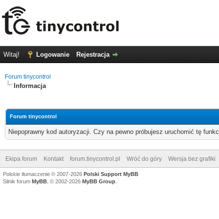
Witaj!
Logowanie
Rejestracja
Forum tinycontrol
Informacja
Forum tinycontrol
Niepoprawny kod autoryzacji. Czy na pewno próbujesz uruchomić tę funk
Ekipa forum
Kontakt
forum.tinycontrol.pl
Wróć do góry
Wersja bez grafiki
Polskie tłumaczenie © 2007-2026
Polski Support MyBB
Silnik forum
MyBB
, © 2002-2026
MyBB Group
.