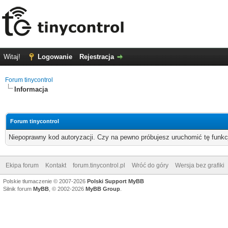
Witaj!
Logowanie
Rejestracja
Forum tinycontrol
Informacja
Forum tinycontrol
Niepoprawny kod autoryzacji. Czy na pewno próbujesz uruchomić tę funk
Ekipa forum
Kontakt
forum.tinycontrol.pl
Wróć do góry
Wersja bez grafiki
Polskie tłumaczenie © 2007-2026
Polski Support MyBB
Silnik forum
MyBB
, © 2002-2026
MyBB Group
.