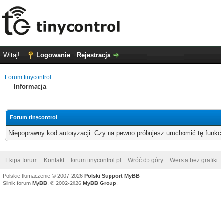
Witaj!
Logowanie
Rejestracja
Forum tinycontrol
Informacja
Forum tinycontrol
Niepoprawny kod autoryzacji. Czy na pewno próbujesz uruchomić tę funk
Ekipa forum
Kontakt
forum.tinycontrol.pl
Wróć do góry
Wersja bez grafiki
Polskie tłumaczenie © 2007-2026
Polski Support MyBB
Silnik forum
MyBB
, © 2002-2026
MyBB Group
.